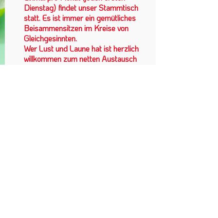
Dienstag) findet unser Stammtisch
statt. Es ist immer ein gemütliches
Beisammensitzen im Kreise von
Gleichgesinnten.
Wer Lust und Laune hat ist herzlich
willkommen zum netten Austausch
und fachsimpeln. Neue Ideen zur
Gestaltung und Aktivitäten sind
gerne gesehen.
Landessektion Wien im VKÖ |
Schiffmühlenstraße 50/2/2 | 1220
Wien
+43 660 46 40
006
obmann@wienerkoechinnen.at
|
office@wienerkoechinnen.at