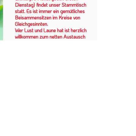
Dienstag) findet unser Stammtisch
statt. Es ist immer ein gemütliches
Beisammensitzen im Kreise von
Gleichgesinnten.
Wer Lust und Laune hat ist herzlich
willkommen zum netten Austausch
und fachsimpeln. Neue Ideen zur
Gestaltung und Aktivitäten sind
gerne gesehen.
Landessektion Wien im VKÖ |
Schiffmühlenstraße 50/2/2 | 1220
Wien
+43 660 46 40
006
obmann@wienerkoechinnen.at
|
office@wienerkoechinnen.at