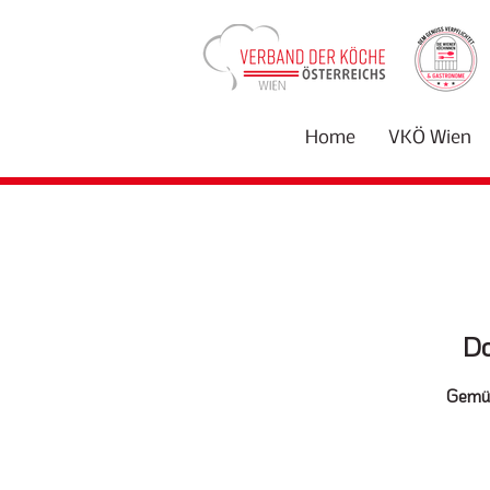
Home
VKÖ Wien
Do
Gemüt