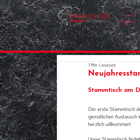
Home
VKÖ Wien
1 Min. Lesezeit
Neujahressta
Stammtisch am Di
Der erste Stammtisch de
gemütlichen Austausch i
herzlich willkommen!
Unser Stammtisch findet