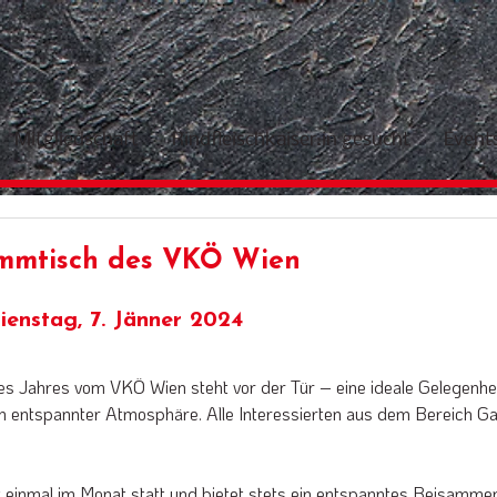
Mitgliedschaft
Rindfleischkaiser:in gesucht
Event
mmtisch des VKÖ Wien
enstag, 7. Jänner 2024
s Jahres vom VKÖ Wien steht vor der Tür – eine ideale Gelegenheit
n entspannter Atmosphäre. Alle Interessierten aus dem Bereich Ga
 einmal im Monat statt und bietet stets ein entspanntes Beisammen