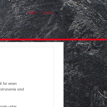
LogIn
Events
s
News
Kontakt
 für einen 
stronomie sind 
sein unter 