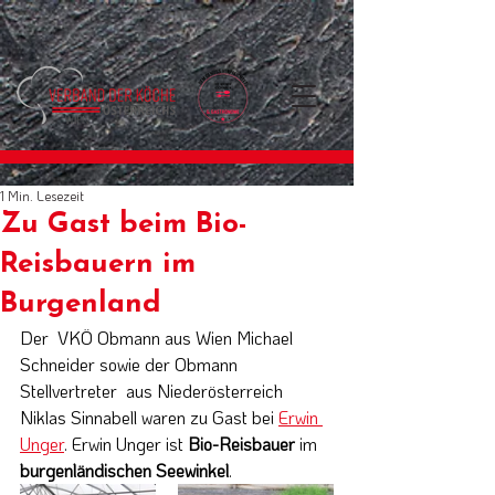
1 Min. Lesezeit
Zu Gast beim Bio-
Reisbauern im
Burgenland
Der  VKÖ Obmann aus Wien Michael 
Schneider sowie der Obmann 
Stellvertreter  aus Niederösterreich 
Niklas Sinnabell waren zu Gast bei 
Erwin 
Unger
. Erwin Unger ist 
Bio-Reisbauer
 im 
burgenländischen Seewinkel
. 