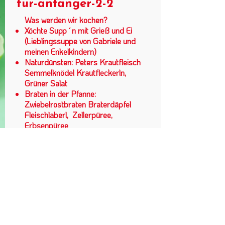
fur-anfanger-2-2
Was werden wir kochen?
Xöchte Supp´n mit Grieß und Ei
(Lieblingssuppe von Gabriele und
meinen Enkelkindern)
Naturdünsten
: Peters Krautfleisch
Semmelknödel Krautfleckerln,
Grüner Salat
Braten in der Pfanne:
Zwiebelrostbraten Braterdäpfel
Fleischlaberl, Zellerpüree,
Erbsenpüree
Strudelteig ziehen:
Gezogener
Apfelstrudel
Veranstalter: Verband der Köche -
Sektion Wien in Kooperation mit
Peter Kirischitz
Landessektion Wien im VKÖ |
Schiffmühlenstraße 50/2/2 | 1220