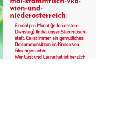
mai-stammtisch-vko-
wien-und-
niederosterreich
Einmal pro Monat (jeden ersten
Dienstag) findet unser Stammtisch
statt. Es ist immer ein gemütliches
Beisammensitzen im Kreise von
Gleichgesinnten.
Wer Lust und Laune hat ist herzlich
willkommen zum netten Austausch
und fachsimpeln. Neue Ideen zur
Gestaltung und Aktivitäten sind
gerne gesehen.
Landessektion Wien im VKÖ |
Schiffmühlenstraße 50/2/2 | 1220
Wien
+43 660 46 40
006