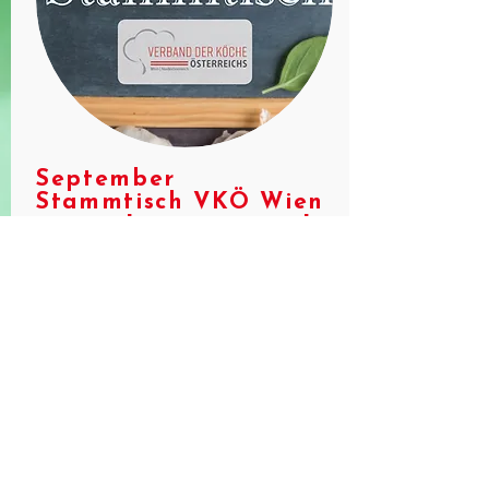
September
Stammtisch VKÖ Wien
september-stammtisch-
vko-wien
Einmal pro Monat (jeden ersten
Dienstag) findet unser Stammtisch
statt. Es ist immer ein gemütliches
Beisammensitzen im Kreise von
Gleichgesinnten.
Wer Lust und Laune hat ist herzlich
willkommen zum netten Austausch
und fachsimpeln. Neue Ideen zur
Gestaltung und Aktivitäten sind