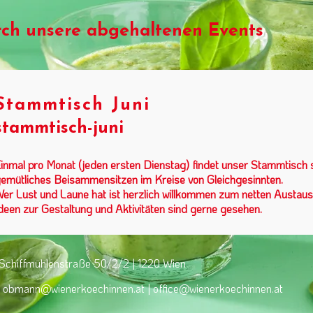
rch unsere abgehaltenen Events
Stammtisch Juni
stammtisch-juni
inmal pro Monat (jeden ersten Dienstag) findet unser Stammtisch st
emütliches Beisammensitzen im Kreise von Gleichgesinnten.
er Lust und Laune hat ist herzlich willkommen zum netten Austau
deen zur Gestaltung und Aktivitäten sind gerne gesehen.
Schiffmühlenstraße 50/2/2 | 1220 Wien
obmann@wienerkoechinnen.at
| office@wienerkoechinnen.at