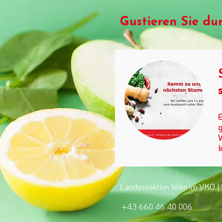
Gustieren Sie du
E
g
W
I
Landessektion Wien im VKÖ | 
+43 660 46 40 006