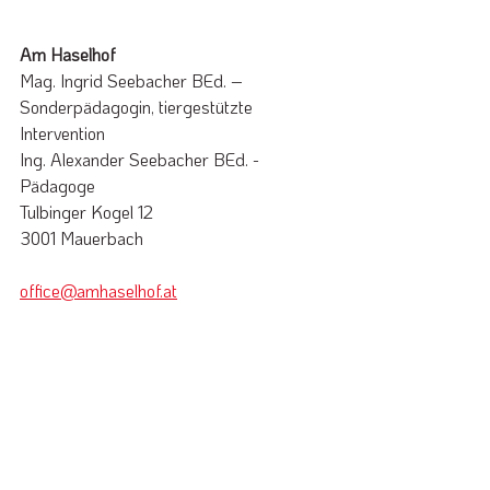
Am Haselhof 
Mag. Ingrid Seebacher BEd. – 
Sonderpädagogin, tiergestützte 
Intervention
Ing. Alexander Seebacher BEd. - 
Pädagoge
Tulbinger Kogel 12
3001 Mauerbach
office@amhaselhof.at
0660/41 69 595
www.amhaselhof.at
Gastro-Öffnungszeiten:
Ganzjährig geöffnet