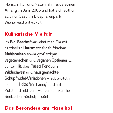
Mensch, Tier und Natur nahm alles seinen 
Anfang im Jahr 2005 und hat sich seither 
zu einer Oase im Biosphärenpark 
Wienerwald entwickelt.
Kulinarische Vielfalt
Im 
Bio-Gasthof 
verwöhnt man Sie mit 
herzhafter 
Hausmannskost
, frischen 
Mehlspeisen 
sowie großartigen 
vegetarischen 
und 
veganen Optionen
. Ein 
echter 
Hit
: das 
Pulled Pork
 vom 
Wildschwein 
und 
hausgemachte 
Schupfnudel-Variationen
 – zubereitet im 
eigenen 
Holzofen 
„Fanny“ und mit 
Zutaten direkt vom Hof von der Familie 
Seebacher höchstpersönlich.
Das Besondere am Haselhof