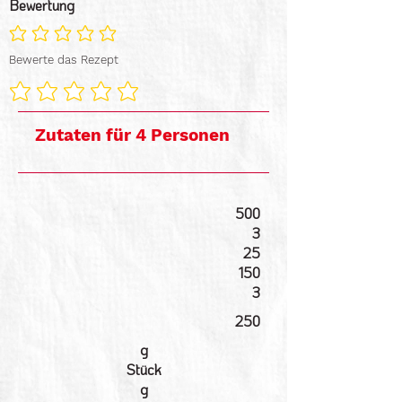
Bewertung
Noch keine Ratings vorhanden
Bewerte das Rezept
Zutaten für 4 Personen
500
3
25
150
3
250
g
Stück
g