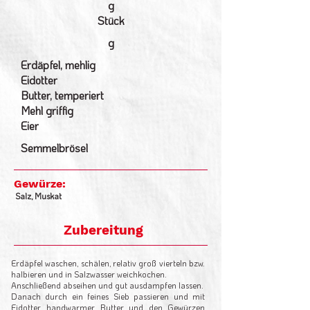
g
Stück
g
Erdäpfel, mehlig
Eidotter
Butter, temperiert
Mehl griffig
Eier
Semmelbrösel
Gewürze:
Salz, Muskat
Zubereitung
Erdäpfel waschen, schälen, relativ groß vierteln bzw.
halbieren und in Salzwasser weichkochen.
Anschließend abseihen und gut ausdampfen lassen.
Danach durch ein feines Sieb passieren und mit
Eidotter, handwarmer Butter und den Gewürzen