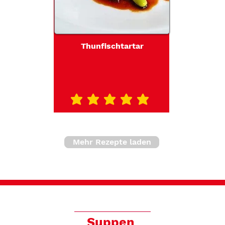
Thunfischtartar
durchschnittliches Rating ist 5 von 5
Mehr Rezepte laden
Suppen