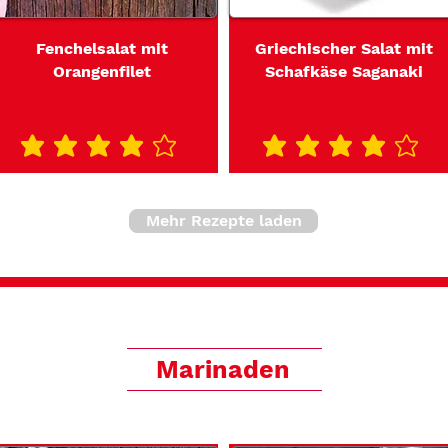
Fenchelsalat mit
Griechischer Salat mit
Orangenfilet
Schafkäse Saganaki
durchschnittliches Rating ist 4 von 5
durchschnittliches Rating ist 4 von 5
Mehr Rezepte laden
Marinaden