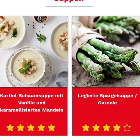
Karfiol-Schaumsuppe mit
Legierte Spargelsuppe /
Vanille und
Garnele
karamellisierten Mandeln
durchschnittliches Rating ist 5 von 5
durchschnittliches Rating ist 4 von 5