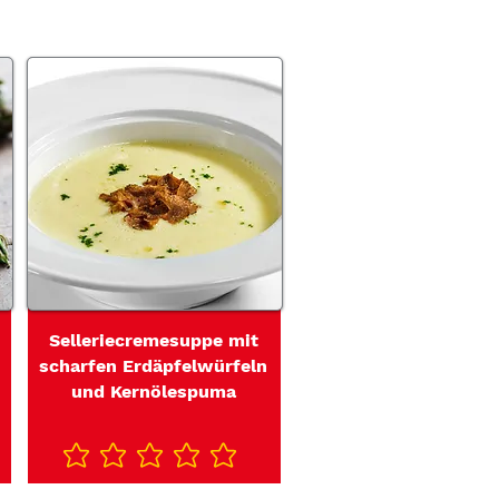
Selleriecremesuppe mit
scharfen Erdäpfelwürfeln
und Kernölespuma
Noch keine Ratings vorhanden