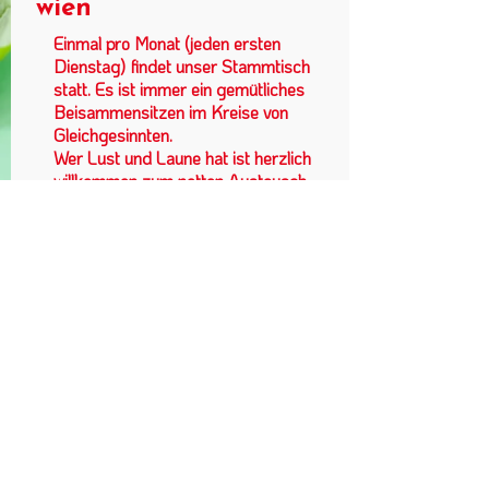
wien
Einmal pro Monat (jeden ersten
Dienstag) findet unser Stammtisch
statt. Es ist immer ein gemütliches
Beisammensitzen im Kreise von
Gleichgesinnten.
Wer Lust und Laune hat ist herzlich
willkommen zum netten Austausch
und fachsimpeln. Neue Ideen zur
Gestaltung und Aktivitäten sind
gerne gesehen.
Landessektion Wien im VKÖ |
Schiffmühlenstraße 50/2/2 | 1220
Wien
+43 660 46 40
006
obmann@wienerkoechinnen.at
|