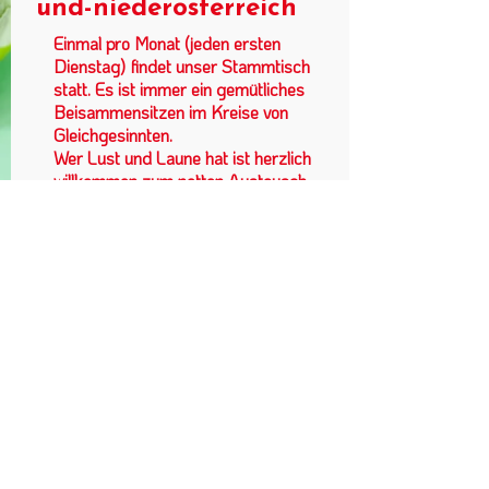
und-niederosterreich
Einmal pro Monat (jeden ersten
Dienstag) findet unser Stammtisch
statt. Es ist immer ein gemütliches
Beisammensitzen im Kreise von
Gleichgesinnten.
Wer Lust und Laune hat ist herzlich
willkommen zum netten Austausch
und fachsimpeln. Neue Ideen zur
Gestaltung und Aktivitäten sind
gerne gesehen.
Landessektion Wien im VKÖ |
Schiffmühlenstraße 50/2/2 | 1220
Wien
+43 660 46 40
006
obmann@wienerkoechinnen.at
|