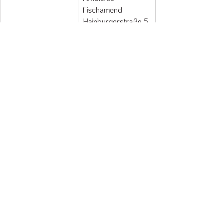
Fischamend
Hainburgerstraße 5
2401 Fischamend
Reservierung
: +43 
2232 76 680
Öffnungszeiten
Montag, Dienstag, 
Mittwoch, 
Donnerstag, 
Freitag, Samstag, 
Sonntag:
11:00 - 15:00 Uhr 
und 17:00 - 22:00 
Uhr
Küche bis 21:00 Uhr 
| Zustellung bis 